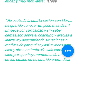
eficaz y muy motivante".
Teresa.
" He acabado la cuarta sesión con Marta,
he querido conocer un poco más de mí.
Empecé por curiosidad y sin saber
demasiado sobre el coaching y gracias a
Marta voy descubriendo situaciones o
motivos de por qué soy así, a veces para
bien y otras no tanto. He sido consciente
siempre, que hay momentos de mi vida,
en los cuales no he querido profundizar
por el dolor que me causaba recordarlos
pero Marta me ha invitado a abrir esas
puertas cerradas y a pensar que, quizás,
si las abro mi vida pueda ser mejor y
consiga comprender reacciones, actos y
emociones que afloran por algo concreto
y no porque sí. Sin duda, Marta, es my
buena acompañante en este proceso y
siento una gran conexión con ella".
Sonia