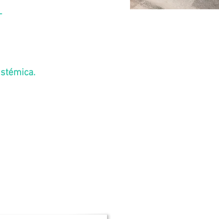
-
istémica.