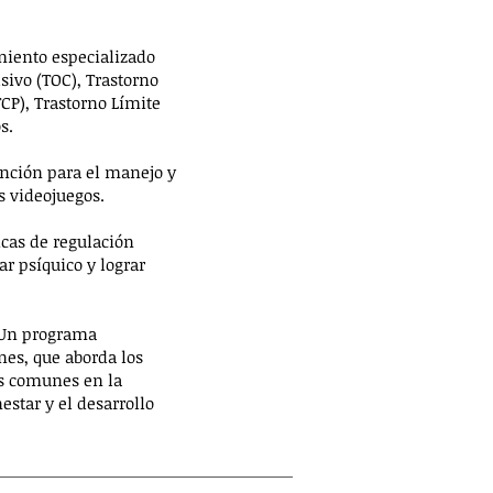
miento especializado
sivo (TOC), Trastorno
TCP), Trastorno Límite
s.
ención para el manejo y
s videojuegos.
cas de regulación
r psíquico y lograr
 Un programa
es, que aborda los
s comunes en la
star y el desarrollo