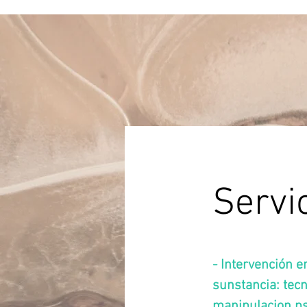
Servi
- Intervención e
sunstancia: tec
manipulacion ps